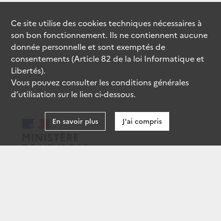
Ce site utilise des
cookies
techniques nécessaires à
son bon fonctionnement. Ils ne contiennent aucune
donnée personnelle et sont exemptés de
consentements (Article 82 de la loi Informatique et
Libertés).
Vous pouvez consulter les conditions générales
d’utilisation sur le lien ci-dessous.
En savoir plus
J'ai compris
data.gouv.fr
gouvernement.fr
legifrance.gouv.fr
service-public.fr