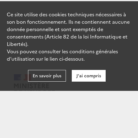
Ce site utilise des
cookies
techniques nécessaires à
son bon fonctionnement. Ils ne contiennent aucune
donnée personnelle et sont exemptés de
consentements (Article 82 de la loi Informatique et
Libertés).
Vous pouvez consulter les conditions générales
d’utilisation sur le lien ci-dessous.
En savoir plus
J'ai compris
data.gouv.fr
gouvernement.fr
legifrance.gouv.fr
service-public.fr