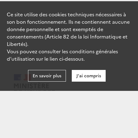
Ce site utilise des
cookies
techniques nécessaires à
son bon fonctionnement. Ils ne contiennent aucune
donnée personnelle et sont exemptés de
consentements (Article 82 de la loi Informatique et
Libertés).
Vous pouvez consulter les conditions générales
d’utilisation sur le lien ci-dessous.
En savoir plus
J'ai compris
data.gouv.fr
gouvernement.fr
legifrance.gouv.fr
service-public.fr