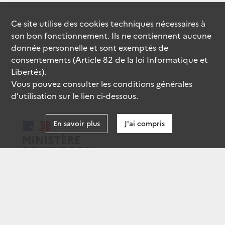
Ce site utilise des
cookies
techniques nécessaires à
son bon fonctionnement. Ils ne contiennent aucune
donnée personnelle et sont exemptés de
consentements (Article 82 de la loi Informatique et
Libertés).
Vous pouvez consulter les conditions générales
d’utilisation sur le lien ci-dessous.
En savoir plus
J'ai compris
data.gouv.fr
gouvernement.fr
legifrance.gouv.fr
service-public.fr