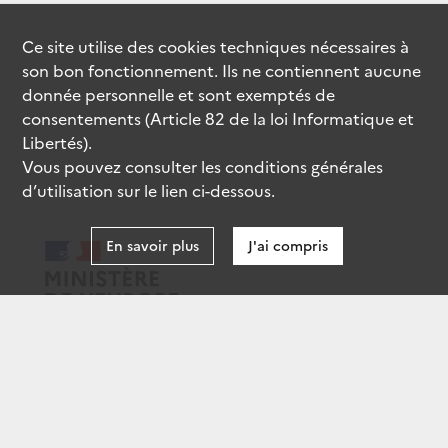
Ce site utilise des
cookies
techniques nécessaires à
son bon fonctionnement. Ils ne contiennent aucune
donnée personnelle et sont exemptés de
consentements (Article 82 de la loi Informatique et
Libertés).
Vous pouvez consulter les conditions générales
d’utilisation sur le lien ci-dessous.
En savoir plus
J'ai compris
data.gouv.fr
gouvernement.fr
legifrance.gouv.fr
service-public.fr