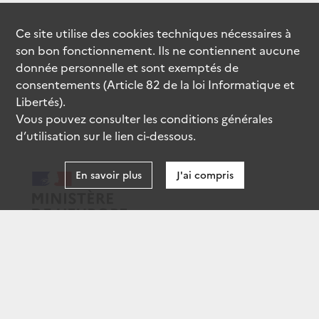
Ce site utilise des
cookies
techniques nécessaires à
son bon fonctionnement. Ils ne contiennent aucune
donnée personnelle et sont exemptés de
consentements (Article 82 de la loi Informatique et
Libertés).
Vous pouvez consulter les conditions générales
d’utilisation sur le lien ci-dessous.
En savoir plus
J'ai compris
data.gouv.fr
gouvernement.fr
legifrance.gouv.fr
service-public.fr