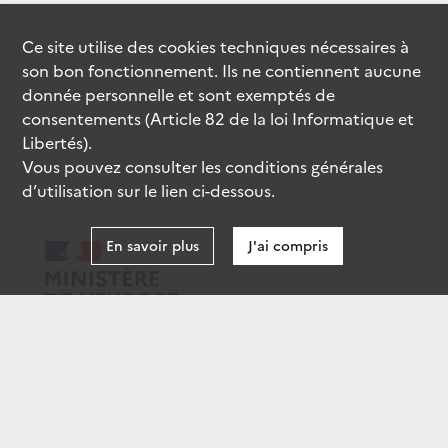
Ce site utilise des
cookies
techniques nécessaires à
son bon fonctionnement. Ils ne contiennent aucune
donnée personnelle et sont exemptés de
consentements (Article 82 de la loi Informatique et
Libertés).
Vous pouvez consulter les conditions générales
d’utilisation sur le lien ci-dessous.
En savoir plus
J'ai compris
data.gouv.fr
gouvernement.fr
legifrance.gouv.fr
service-public.fr