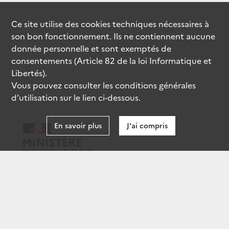
Ce site utilise des
cookies
techniques nécessaires à
son bon fonctionnement. Ils ne contiennent aucune
donnée personnelle et sont exemptés de
consentements (Article 82 de la loi Informatique et
Libertés).
Vous pouvez consulter les conditions générales
d’utilisation sur le lien ci-dessous.
En savoir plus
J'ai compris
data.gouv.fr
gouvernement.fr
legifrance.gouv.fr
service-public.fr