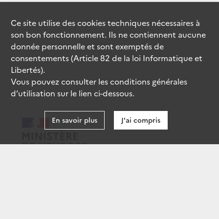
Ce site utilise des
cookies
techniques nécessaires à
son bon fonctionnement. Ils ne contiennent aucune
donnée personnelle et sont exemptés de
consentements (Article 82 de la loi Informatique et
Libertés).
Vous pouvez consulter les conditions générales
d’utilisation sur le lien ci-dessous.
En savoir plus
J'ai compris
data.gouv.fr
gouvernement.fr
legifrance.gouv.fr
service-public.fr