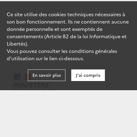
Ce site utilise des
cookies
techniques nécessaires à
son bon fonctionnement. Ils ne contiennent aucune
donnée personnelle et sont exemptés de
consentements (Article 82 de la loi Informatique et
Libertés).
Vous pouvez consulter les conditions générales
d’utilisation sur le lien ci-dessous.
En savoir plus
J'ai compris
data.gouv.fr
gouvernement.fr
legifrance.gouv.fr
service-public.fr