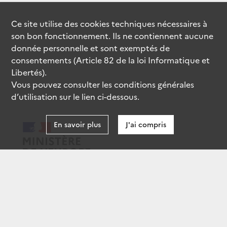
Ce site utilise des
cookies
techniques nécessaires à
son bon fonctionnement. Ils ne contiennent aucune
donnée personnelle et sont exemptés de
consentements (Article 82 de la loi Informatique et
Libertés).
Vous pouvez consulter les conditions générales
d’utilisation sur le lien ci-dessous.
En savoir plus
J'ai compris
data.gouv.fr
gouvernement.fr
legifrance.gouv.fr
service-public.fr