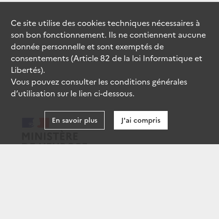
Ce site utilise des
cookies
techniques nécessaires à
son bon fonctionnement. Ils ne contiennent aucune
donnée personnelle et sont exemptés de
consentements (Article 82 de la loi Informatique et
Libertés).
Vous pouvez consulter les conditions générales
d’utilisation sur le lien ci-dessous.
En savoir plus
J'ai compris
data.gouv.fr
gouvernement.fr
legifrance.gouv.fr
service-public.fr