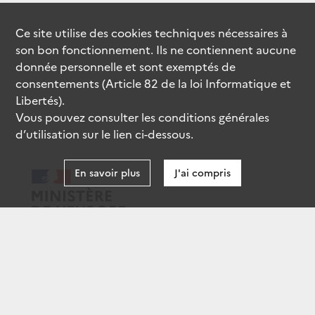
Ce site utilise des
cookies
techniques nécessaires à
son bon fonctionnement. Ils ne contiennent aucune
donnée personnelle et sont exemptés de
consentements (Article 82 de la loi Informatique et
Libertés).
Vous pouvez consulter les conditions générales
d’utilisation sur le lien ci-dessous.
En savoir plus
J'ai compris
data.gouv.fr
gouvernement.fr
legifrance.gouv.fr
service-public.fr