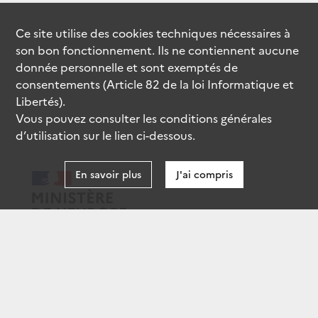
Ce site utilise des
cookies
techniques nécessaires à
son bon fonctionnement. Ils ne contiennent aucune
donnée personnelle et sont exemptés de
consentements (Article 82 de la loi Informatique et
Libertés).
Vous pouvez consulter les conditions générales
d’utilisation sur le lien ci-dessous.
En savoir plus
J'ai compris
data.gouv.fr
gouvernement.fr
legifrance.gouv.fr
service-public.fr