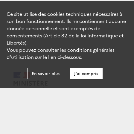
Ce site utilise des
cookies
techniques nécessaires à
son bon fonctionnement. Ils ne contiennent aucune
donnée personnelle et sont exemptés de
consentements (Article 82 de la loi Informatique et
Libertés).
Vous pouvez consulter les conditions générales
d’utilisation sur le lien ci-dessous.
En savoir plus
J'ai compris
data.gouv.fr
gouvernement.fr
legifrance.gouv.fr
service-public.fr