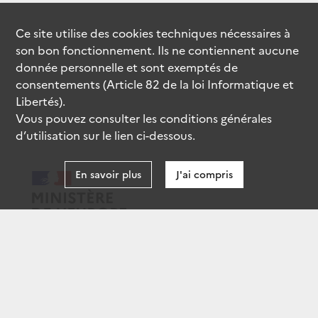
Ce site utilise des
cookies
techniques nécessaires à
son bon fonctionnement. Ils ne contiennent aucune
donnée personnelle et sont exemptés de
consentements (Article 82 de la loi Informatique et
Libertés).
Vous pouvez consulter les conditions générales
d’utilisation sur le lien ci-dessous.
En savoir plus
J'ai compris
data.gouv.fr
gouvernement.fr
legifrance.gouv.fr
service-public.fr