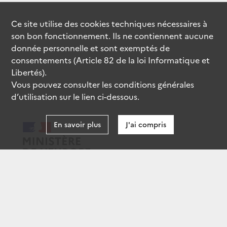
Ce site utilise des
cookies
techniques nécessaires à
son bon fonctionnement. Ils ne contiennent aucune
donnée personnelle et sont exemptés de
consentements (Article 82 de la loi Informatique et
Libertés).
Vous pouvez consulter les conditions générales
d’utilisation sur le lien ci-dessous.
En savoir plus
J'ai compris
data.gouv.fr
gouvernement.fr
legifrance.gouv.fr
service-public.fr