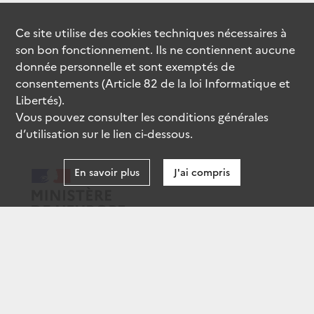
Ce site utilise des
cookies
techniques nécessaires à
son bon fonctionnement. Ils ne contiennent aucune
donnée personnelle et sont exemptés de
consentements (Article 82 de la loi Informatique et
Libertés).
Vous pouvez consulter les conditions générales
d’utilisation sur le lien ci-dessous.
En savoir plus
J'ai compris
data.gouv.fr
gouvernement.fr
legifrance.gouv.fr
service-public.fr