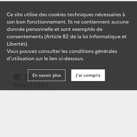
Ce site utilise des
cookies
techniques nécessaires à
son bon fonctionnement. Ils ne contiennent aucune
donnée personnelle et sont exemptés de
consentements (Article 82 de la loi Informatique et
Libertés).
Vous pouvez consulter les conditions générales
d’utilisation sur le lien ci-dessous.
En savoir plus
J'ai compris
data.gouv.fr
gouvernement.fr
legifrance.gouv.fr
service-public.fr