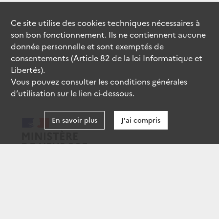
Ce site utilise des
cookies
techniques nécessaires à
son bon fonctionnement. Ils ne contiennent aucune
donnée personnelle et sont exemptés de
consentements (Article 82 de la loi Informatique et
Libertés).
Vous pouvez consulter les conditions générales
d’utilisation sur le lien ci-dessous.
En savoir plus
J'ai compris
data.gouv.fr
gouvernement.fr
legifrance.gouv.fr
service-public.fr