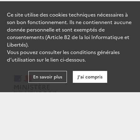
Ce site utilise des
cookies
techniques nécessaires à
son bon fonctionnement. Ils ne contiennent aucune
donnée personnelle et sont exemptés de
consentements (Article 82 de la loi Informatique et
Libertés).
Vous pouvez consulter les conditions générales
d’utilisation sur le lien ci-dessous.
En savoir plus
J'ai compris
data.gouv.fr
gouvernement.fr
legifrance.gouv.fr
service-public.fr