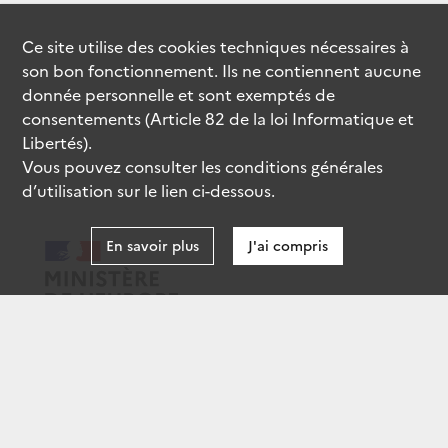
Ce site utilise des
cookies
techniques nécessaires à
son bon fonctionnement. Ils ne contiennent aucune
donnée personnelle et sont exemptés de
consentements (Article 82 de la loi Informatique et
Libertés).
Vous pouvez consulter les conditions générales
d’utilisation sur le lien ci-dessous.
En savoir plus
J'ai compris
data.gouv.fr
gouvernement.fr
legifrance.gouv.fr
service-public.fr