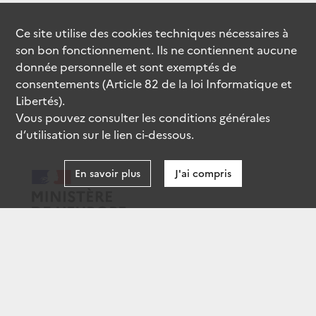
Ce site utilise des
cookies
techniques nécessaires à
son bon fonctionnement. Ils ne contiennent aucune
donnée personnelle et sont exemptés de
consentements (Article 82 de la loi Informatique et
Libertés).
Vous pouvez consulter les conditions générales
d’utilisation sur le lien ci-dessous.
En savoir plus
J'ai compris
data.gouv.fr
gouvernement.fr
legifrance.gouv.fr
service-public.fr