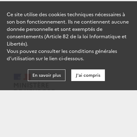
Ce site utilise des
cookies
techniques nécessaires à
son bon fonctionnement. Ils ne contiennent aucune
donnée personnelle et sont exemptés de
consentements (Article 82 de la loi Informatique et
Libertés).
Vous pouvez consulter les conditions générales
d’utilisation sur le lien ci-dessous.
En savoir plus
J'ai compris
data.gouv.fr
gouvernement.fr
legifrance.gouv.fr
service-public.fr