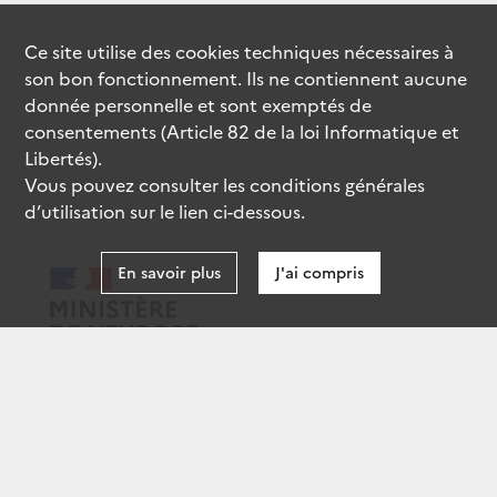
Ce site utilise des
cookies
techniques nécessaires à
son bon fonctionnement. Ils ne contiennent aucune
donnée personnelle et sont exemptés de
consentements (Article 82 de la loi Informatique et
Libertés).
Vous pouvez consulter les conditions générales
d’utilisation sur le lien ci-dessous.
En savoir plus
J'ai compris
data.gouv.fr
gouvernement.fr
legifrance.gouv.fr
service-public.fr