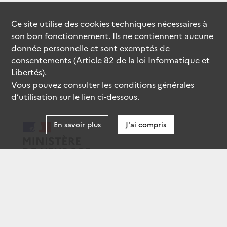
Ce site utilise des
cookies
techniques nécessaires à
son bon fonctionnement. Ils ne contiennent aucune
donnée personnelle et sont exemptés de
consentements (Article 82 de la loi Informatique et
Libertés).
Vous pouvez consulter les conditions générales
d’utilisation sur le lien ci-dessous.
En savoir plus
J'ai compris
data.gouv.fr
gouvernement.fr
legifrance.gouv.fr
service-public.fr