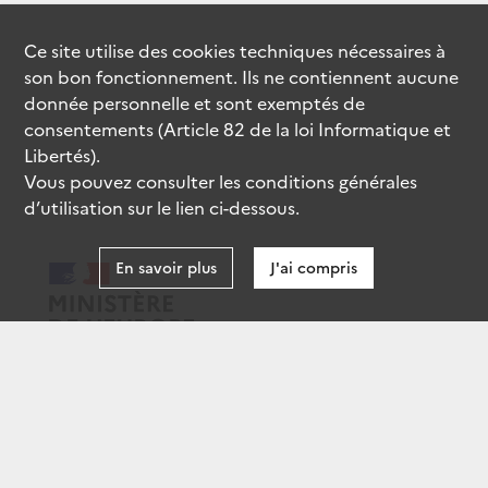
Ce site utilise des
cookies
techniques nécessaires à
son bon fonctionnement. Ils ne contiennent aucune
donnée personnelle et sont exemptés de
consentements (Article 82 de la loi Informatique et
Libertés).
Vous pouvez consulter les conditions générales
d’utilisation sur le lien ci-dessous.
En savoir plus
J'ai compris
data.gouv.fr
gouvernement.fr
legifrance.gouv.fr
service-public.fr