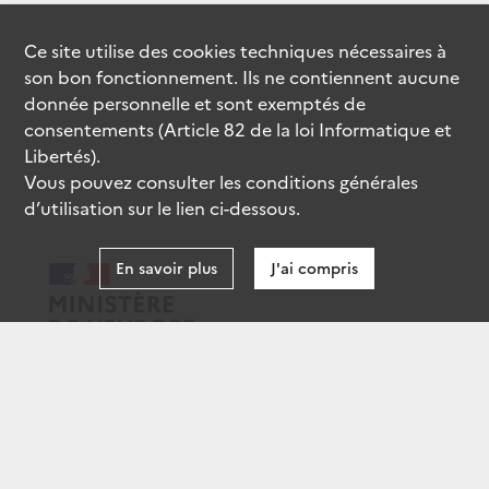
Ce site utilise des
cookies
techniques nécessaires à
son bon fonctionnement. Ils ne contiennent aucune
donnée personnelle et sont exemptés de
consentements (Article 82 de la loi Informatique et
Libertés).
Vous pouvez consulter les conditions générales
d’utilisation sur le lien ci-dessous.
En savoir plus
J'ai compris
data.gouv.fr
gouvernement.fr
legifrance.gouv.fr
service-public.fr