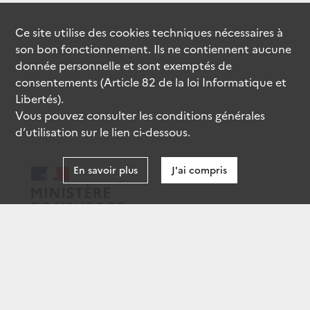
Ce site utilise des
cookies
techniques nécessaires à
son bon fonctionnement. Ils ne contiennent aucune
donnée personnelle et sont exemptés de
consentements (Article 82 de la loi Informatique et
Libertés).
Vous pouvez consulter les conditions générales
d’utilisation sur le lien ci-dessous.
En savoir plus
J'ai compris
data.gouv.fr
gouvernement.fr
legifrance.gouv.fr
service-public.fr