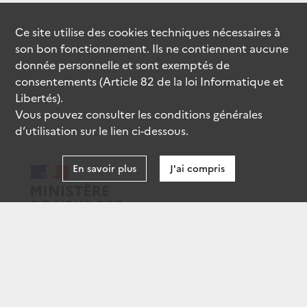
Ce site utilise des
cookies
techniques nécessaires à
son bon fonctionnement. Ils ne contiennent aucune
donnée personnelle et sont exemptés de
consentements (Article 82 de la loi Informatique et
Libertés).
Vous pouvez consulter les conditions générales
d’utilisation sur le lien ci-dessous.
En savoir plus
J'ai compris
data.gouv.fr
gouvernement.fr
legifrance.gouv.fr
service-public.fr