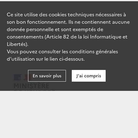
Ce site utilise des
cookies
techniques nécessaires à
son bon fonctionnement. Ils ne contiennent aucune
donnée personnelle et sont exemptés de
consentements (Article 82 de la loi Informatique et
Libertés).
Vous pouvez consulter les conditions générales
d’utilisation sur le lien ci-dessous.
En savoir plus
J'ai compris
data.gouv.fr
gouvernement.fr
legifrance.gouv.fr
service-public.fr