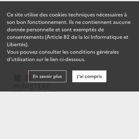
Ce site utilise des
cookies
techniques nécessaires à
son bon fonctionnement. Ils ne contiennent aucune
donnée personnelle et sont exemptés de
consentements (Article 82 de la loi Informatique et
Libertés).
Vous pouvez consulter les conditions générales
d’utilisation sur le lien ci-dessous.
En savoir plus
J'ai compris
data.gouv.fr
gouvernement.fr
legifrance.gouv.fr
service-public.fr