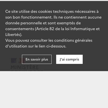
Ce site utilise des
cookies
techniques nécessaires à
son bon fonctionnement. Ils ne contiennent aucune
donnée personnelle et sont exemptés de
consentements (Article 82 de la loi Informatique et
Libertés).
Vous pouvez consulter les conditions générales
d’utilisation sur le lien ci-dessous.
En savoir plus
J'ai compris
data.gouv.fr
gouvernement.fr
legifrance.gouv.fr
service-public.fr