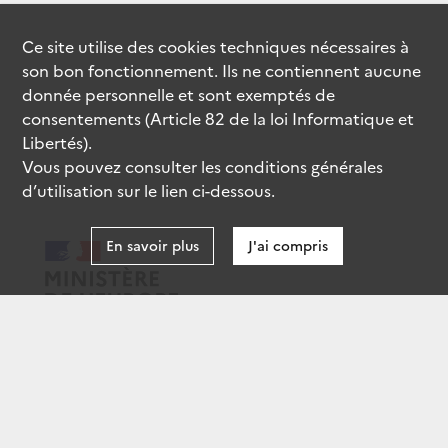
Ce site utilise des
cookies
techniques nécessaires à
son bon fonctionnement. Ils ne contiennent aucune
donnée personnelle et sont exemptés de
consentements (Article 82 de la loi Informatique et
Libertés).
Vous pouvez consulter les conditions générales
d’utilisation sur le lien ci-dessous.
En savoir plus
J'ai compris
data.gouv.fr
gouvernement.fr
legifrance.gouv.fr
service-public.fr