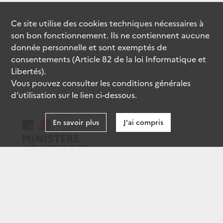
Ce site utilise des
cookies
techniques nécessaires à
son bon fonctionnement. Ils ne contiennent aucune
donnée personnelle et sont exemptés de
consentements (Article 82 de la loi Informatique et
Libertés).
Vous pouvez consulter les conditions générales
d’utilisation sur le lien ci-dessous.
En savoir plus
J'ai compris
data.gouv.fr
gouvernement.fr
legifrance.gouv.fr
service-public.fr