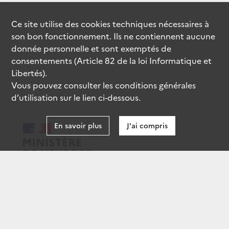
Ce site utilise des
cookies
techniques nécessaires à
son bon fonctionnement. Ils ne contiennent aucune
donnée personnelle et sont exemptés de
consentements (Article 82 de la loi Informatique et
Libertés).
Vous pouvez consulter les conditions générales
d’utilisation sur le lien ci-dessous.
En savoir plus
J'ai compris
data.gouv.fr
gouvernement.fr
legifrance.gouv.fr
service-public.fr