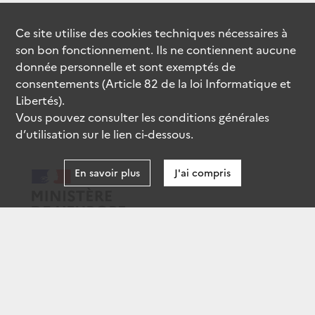
Ce site utilise des
cookies
techniques nécessaires à
son bon fonctionnement. Ils ne contiennent aucune
donnée personnelle et sont exemptés de
consentements (Article 82 de la loi Informatique et
Libertés).
Vous pouvez consulter les conditions générales
d’utilisation sur le lien ci-dessous.
En savoir plus
J'ai compris
data.gouv.fr
gouvernement.fr
legifrance.gouv.fr
service-public.fr