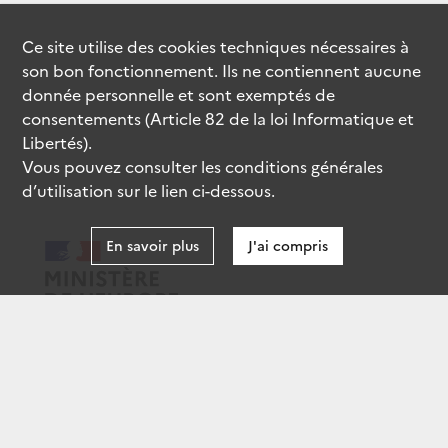
Ce site utilise des
cookies
techniques nécessaires à
son bon fonctionnement. Ils ne contiennent aucune
donnée personnelle et sont exemptés de
consentements (Article 82 de la loi Informatique et
Libertés).
Vous pouvez consulter les conditions générales
d’utilisation sur le lien ci-dessous.
En savoir plus
J'ai compris
data.gouv.fr
gouvernement.fr
legifrance.gouv.fr
service-public.fr