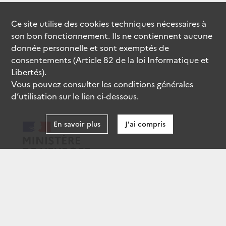
Ce site utilise des
cookies
techniques nécessaires à
son bon fonctionnement. Ils ne contiennent aucune
donnée personnelle et sont exemptés de
consentements (Article 82 de la loi Informatique et
Libertés).
Vous pouvez consulter les conditions générales
d’utilisation sur le lien ci-dessous.
En savoir plus
J'ai compris
data.gouv.fr
gouvernement.fr
legifrance.gouv.fr
service-public.fr