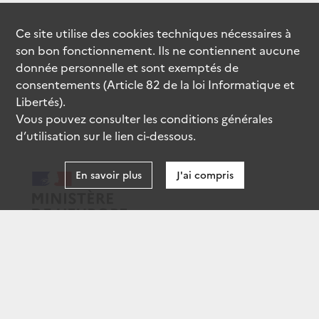
Ce site utilise des
cookies
techniques nécessaires à
son bon fonctionnement. Ils ne contiennent aucune
donnée personnelle et sont exemptés de
consentements (Article 82 de la loi Informatique et
Libertés).
Vous pouvez consulter les conditions générales
d’utilisation sur le lien ci-dessous.
En savoir plus
J'ai compris
data.gouv.fr
gouvernement.fr
legifrance.gouv.fr
service-public.fr