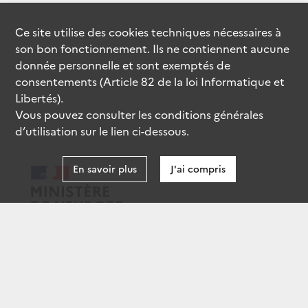
Ce site utilise des
cookies
techniques nécessaires à
son bon fonctionnement. Ils ne contiennent aucune
donnée personnelle et sont exemptés de
consentements (Article 82 de la loi Informatique et
Libertés).
Vous pouvez consulter les conditions générales
d’utilisation sur le lien ci-dessous.
En savoir plus
J'ai compris
data.gouv.fr
gouvernement.fr
legifrance.gouv.fr
service-public.fr