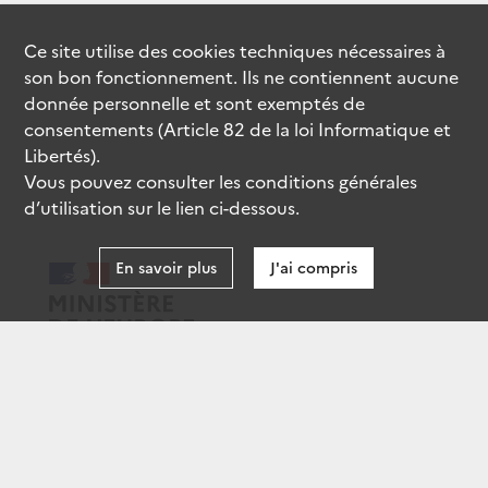
Ce site utilise des
cookies
techniques nécessaires à
son bon fonctionnement. Ils ne contiennent aucune
donnée personnelle et sont exemptés de
consentements (Article 82 de la loi Informatique et
Libertés).
Vous pouvez consulter les conditions générales
d’utilisation sur le lien ci-dessous.
En savoir plus
J'ai compris
data.gouv.fr
gouvernement.fr
legifrance.gouv.fr
service-public.fr