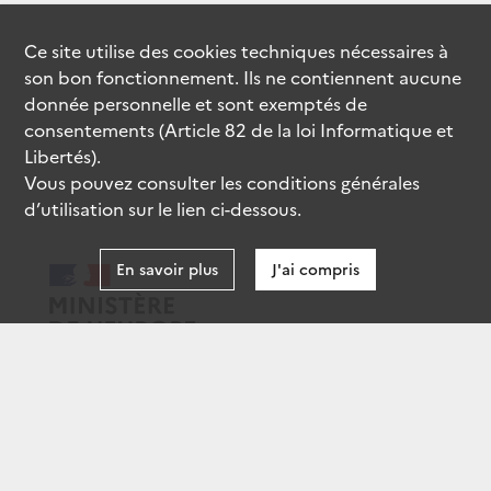
Ce site utilise des
cookies
techniques nécessaires à
son bon fonctionnement. Ils ne contiennent aucune
donnée personnelle et sont exemptés de
consentements (Article 82 de la loi Informatique et
Libertés).
Vous pouvez consulter les conditions générales
d’utilisation sur le lien ci-dessous.
En savoir plus
J'ai compris
data.gouv.fr
gouvernement.fr
legifrance.gouv.fr
service-public.fr