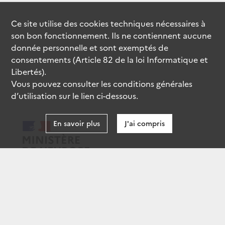
Ce site utilise des
cookies
techniques nécessaires à
son bon fonctionnement. Ils ne contiennent aucune
donnée personnelle et sont exemptés de
consentements (Article 82 de la loi Informatique et
Libertés).
Vous pouvez consulter les conditions générales
d’utilisation sur le lien ci-dessous.
En savoir plus
J'ai compris
data.gouv.fr
gouvernement.fr
legifrance.gouv.fr
service-public.fr