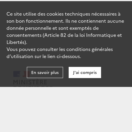
Ce site utilise des
cookies
techniques nécessaires à
son bon fonctionnement. Ils ne contiennent aucune
donnée personnelle et sont exemptés de
consentements (Article 82 de la loi Informatique et
Libertés).
Vous pouvez consulter les conditions générales
d’utilisation sur le lien ci-dessous.
En savoir plus
J'ai compris
data.gouv.fr
gouvernement.fr
legifrance.gouv.fr
service-public.fr