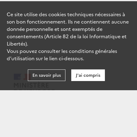
Ce site utilise des
cookies
techniques nécessaires à
son bon fonctionnement. Ils ne contiennent aucune
donnée personnelle et sont exemptés de
consentements (Article 82 de la loi Informatique et
Libertés).
Vous pouvez consulter les conditions générales
d’utilisation sur le lien ci-dessous.
En savoir plus
J'ai compris
data.gouv.fr
gouvernement.fr
legifrance.gouv.fr
service-public.fr