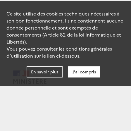
Ce site utilise des
cookies
techniques nécessaires à
son bon fonctionnement. Ils ne contiennent aucune
donnée personnelle et sont exemptés de
consentements (Article 82 de la loi Informatique et
Libertés).
Vous pouvez consulter les conditions générales
d’utilisation sur le lien ci-dessous.
En savoir plus
J'ai compris
data.gouv.fr
gouvernement.fr
legifrance.gouv.fr
service-public.fr