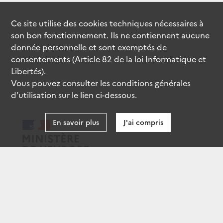
Ce site utilise des
cookies
techniques nécessaires à
son bon fonctionnement. Ils ne contiennent aucune
donnée personnelle et sont exemptés de
consentements (Article 82 de la loi Informatique et
Libertés).
Vous pouvez consulter les conditions générales
d’utilisation sur le lien ci-dessous.
En savoir plus
J'ai compris
data.gouv.fr
gouvernement.fr
legifrance.gouv.fr
service-public.fr