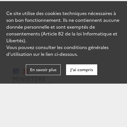
Ce site utilise des
cookies
techniques nécessaires à
son bon fonctionnement. Ils ne contiennent aucune
donnée personnelle et sont exemptés de
consentements (Article 82 de la loi Informatique et
Libertés).
Vous pouvez consulter les conditions générales
d’utilisation sur le lien ci-dessous.
En savoir plus
J'ai compris
data.gouv.fr
gouvernement.fr
legifrance.gouv.fr
service-public.fr