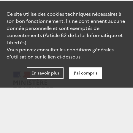
Ce site utilise des
cookies
techniques nécessaires à
son bon fonctionnement. Ils ne contiennent aucune
donnée personnelle et sont exemptés de
consentements (Article 82 de la loi Informatique et
Libertés).
Vous pouvez consulter les conditions générales
d’utilisation sur le lien ci-dessous.
En savoir plus
J'ai compris
data.gouv.fr
gouvernement.fr
legifrance.gouv.fr
service-public.fr